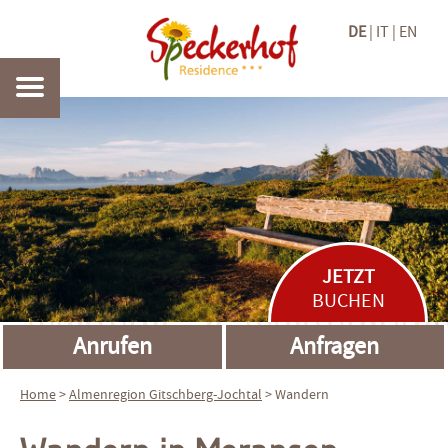
DE
IT
EN
JETZT
BUCHEN
Anrufen
Anfragen
Home
>
Almenregion
Gitschberg-Jochtal
> Wandern