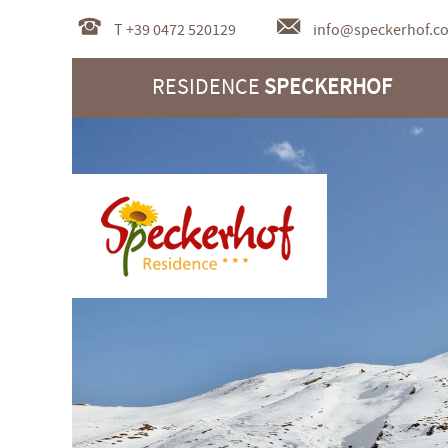
T +39 0472 520129
info@
speckerhof.c
RESIDENCE
SPECKERHOF