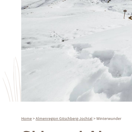
Home
>
Almenregion
Gitschberg-Jochtal
> Winterwunder