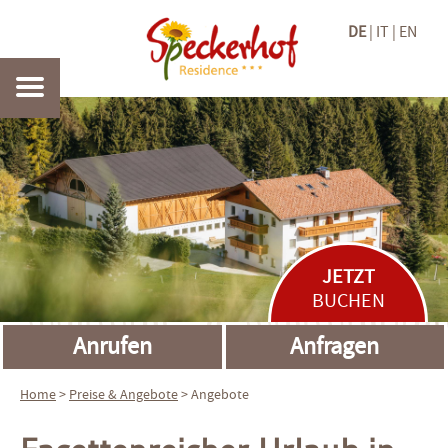
DE
IT
EN
JETZT
BUCHEN
Anrufen
Anfragen
Home
>
Preise
&
Angebote
> Angebote