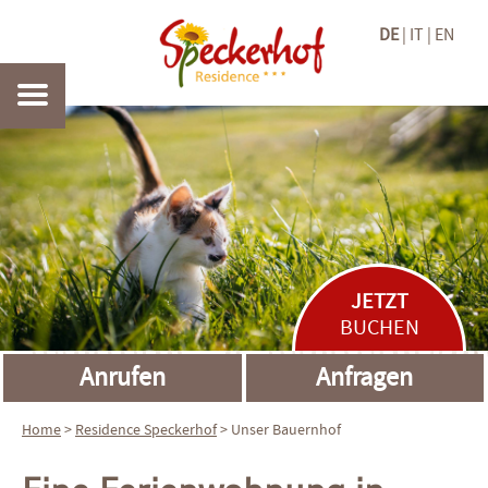
DE
IT
EN
JETZT
BUCHEN
Anrufen
Anfragen
Home
>
Residence
Speckerhof
> Unser Bauernhof