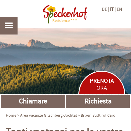
DE
IT
EN
PRENOTA
ORA
Chiamare
Richiesta
Home
>
Area vacanze
Gitschberg-Jochtal
> Brixen Südtirol Card